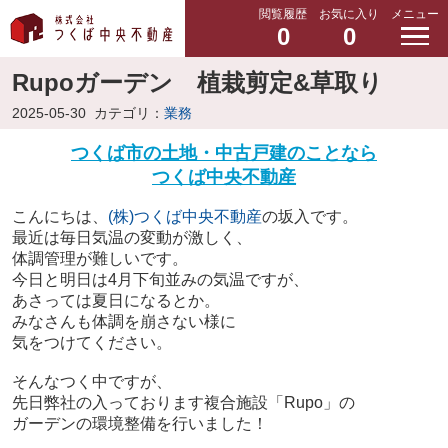
閲覧履歴
お気に入り
メニュー
0
0
Rupoガーデン 植栽剪定&草取り
2025-05-30
カテゴリ：
業務
つくば市の土地・中古戸建のことなら
つくば中央不動産
こんにちは、
(株)つくば中央不動産
の坂入です。
最近は毎日気温の変動が激しく、
体調管理が難しいです。
今日と明日は4月下旬並みの気温ですが、
あさっては夏日になるとか。
みなさんも体調を崩さない様に
気をつけてください。
そんなつく中ですが、
先日弊社の入っております複合施設「Rupo」の
ガーデンの環境整備を行いました！