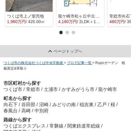
つくば市上ノ室売地
龍ケ崎市松ヶ丘中古戸建
常総市向石
1,980万円
/ 425.00㎡
4,180万円
/ 2LDK＋1S(納戸)
480万円
/ 3
ページトップへ
つくば市の株式会社つくば中央不動産
>
ブログ記事一覧
>
Rupoガーデン 植
栽剪定&草取り
市区町村から探す
つくば市
/
常総市
/
土浦市
/
かすみがうら市
/
龍ケ崎市
町名から探す
向石下
/
谷田部
/
沼崎
/
みどりの南
/
稲吉東
/
乙戸
/
桜
/
春風台
/
高崎
/
中別府
路線から探す
つくばエクスプレス
/
常磐線
/
関東鉄道常総線
/