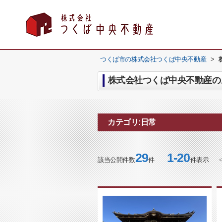
つくば市の株式会社つくば中央不動産
>
株式会社つくば中央不動産のス
カテゴリ:日常
29
1-20
該当公開件数
件
件表示