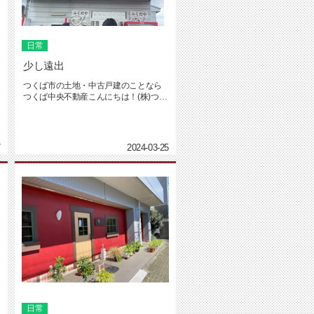
日常
少し遠出
つくば市の土地・中古戸建のことなら
つくば中央不動産こんにちは！(株)つく
ば中央不動産の坂入です。3月...
7
2024-03-25
日常