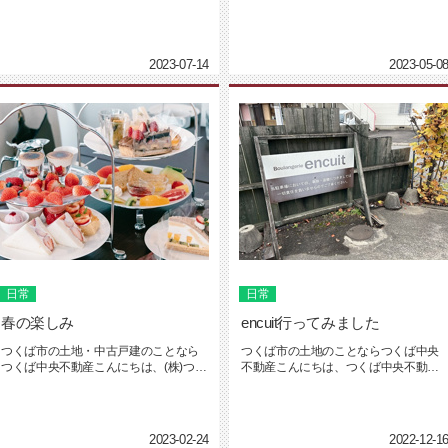
中央不動産の坂入です。まだ梅雨だ...
は！(株)つくば中央不動産の坂入で...
2023-07-14
2023-05-0
日常
日常
春の楽しみ
encuit行ってみました
つくば市の土地・中古戸建のことなら
つくば市の土地のことならつくば中央
つくば中央不動産こんにちは、(株)つく
不動産こんにちは、つくば中央不動産
ば中央不動産の坂入です。先日...
の坂入です。最近朝晩の冷え込みが...
2023-02-24
2022-12-1