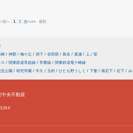
<<前へ
1
2
次へ>>
最初
市
茎崎
/
神郡
/
梅ケ丘
/
洞下
/
谷田部
/
島名
/
真瀬
/
上ノ室
レス
/
関東鉄道常総線
/
常磐線
/
関東鉄道竜ケ崎線
記念公園
/
研究学園
/
牛久
/
玉村
/
ひたち野うしく
/
下妻
/
南石下
/
石下
/
み
ば中央不動産
29-6