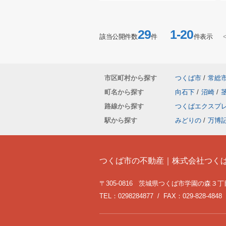
29
1-20
該当公開件数
件
件表示
市区町村から探す
つくば市
/
常総
町名から探す
向石下
/
沼崎
/
路線から探す
つくばエクスプ
駅から探す
みどりの
/
万博
つくば市の不動産｜株式会社つく
〒305-0816 茨城県つくば市学園の森３丁目
TEL：0298284877 / FAX：029-828-4848