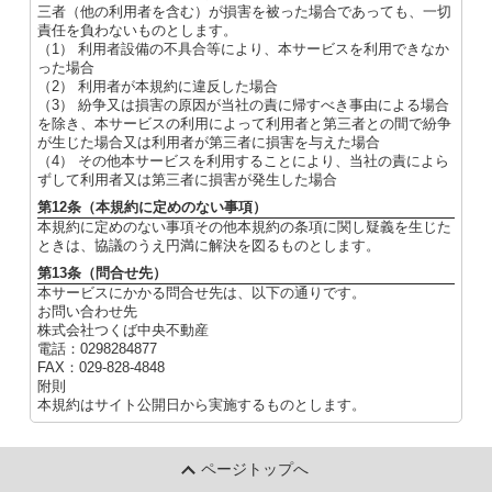
三者（他の利用者を含む）が損害を被った場合であっても、一切
責任を負わないものとします。
（1） 利用者設備の不具合等により、本サービスを利用できなか
った場合
（2） 利用者が本規約に違反した場合
（3） 紛争又は損害の原因が当社の責に帰すべき事由による場合
を除き、本サービスの利用によって利用者と第三者との間で紛争
が生じた場合又は利用者が第三者に損害を与えた場合
（4） その他本サービスを利用することにより、当社の責によら
ずして利用者又は第三者に損害が発生した場合
第12条（本規約に定めのない事項）
本規約に定めのない事項その他本規約の条項に関し疑義を生じた
ときは、協議のうえ円満に解決を図るものとします。
第13条（問合せ先）
本サービスにかかる問合せ先は、以下の通りです。
お問い合わせ先
株式会社つくば中央不動産
電話：0298284877
FAX：029-828-4848
附則
本規約はサイト公開日から実施するものとします。
ページトップへ