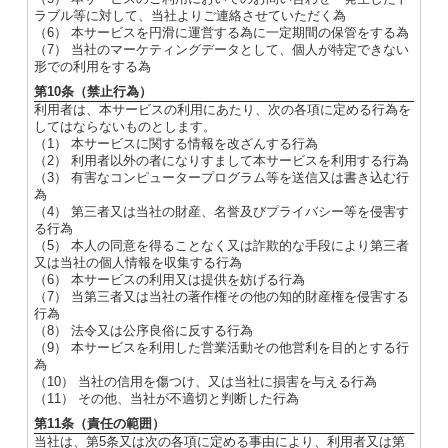
ラブル等に対して、当社よりご連絡させていただく為
（6） 本サービスを円滑に運営する為に一定期間の保管をする為
（7） 当社のマーケティングデータとして、個人が特定できない
形での利用をする為
第10条（禁止行為）
利用者は、本サービスの利用にあたり、次の各項に定める行為を
してはならないものとします。
（1） 本サービスに関する情報を改ざんする行為
（2） 利用者以外の者になりすまして本サービスを利用する行為
（3） 有害なコンピュータープログラム等を送信又は書き込む行
為
（4） 第三者又は当社の財産、名誉及びプライバシー等を侵害す
る行為
（5） 本人の同意を得ることなく又は詐欺的な手段により第三者
又は当社の個人情報を収集する行為
（6） 本サービスの利用又は提供を妨げる行為
（7） 当第三者又は当社の著作権その他の知的財産権を侵害する
行為
（8） 法令又は公序良俗に反する行為
（9） 本サービスを利用した営業活動その他営利を目的とする行
為
（10） 当社の信用を傷つけ、又は当社に損害を与える行為
（11） その他、当社が不適切と判断した行為
第11条（責任の範囲）
当社は、第5条又は次の各項に定める事由により、利用者又は第