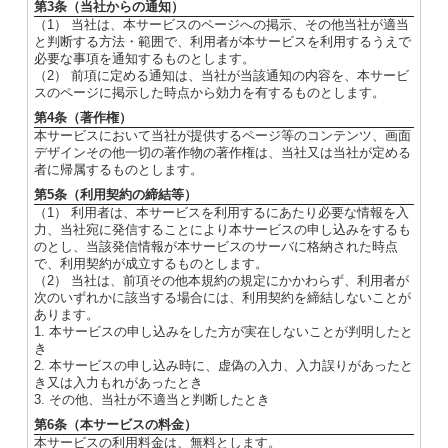
第3条（当社からの通知）
（1） 当社は、本サービスのページへの掲示、その他当社が適当
と判断する方法・範囲で、利用者が本サービスを利用するうえで
必要な事項を通知するものとします。
（2） 前項に定める通知は、当社が当該通知の内容を、本サービ
スのページに掲示した時点から効力を有するものとします。
第4条（著作権）
本サービスにおいて当社が提供するページ等のコンテンツ、画面
デザインその他一切の著作物の著作権は、当社又は当社が定める
者に帰属するものとします。
第5条（利用契約の締結等）
（1） 利用者は、本サービスを利用するにあたり必要な情報を入
力、当社宛に発信することにより本サービスの申し込みをするも
のとし、当該発信情報が本サービスのサーバに格納された時点
で、利用契約が成立するものとします。
（2） 当社は、前項その他本規約の規定にかかわらず、利用者が
次のいずれかに該当する場合には、利用契約を締結しないことが
あります。
1. 本サービスの申し込みをした方が実在しないことが判明したと
き
2. 本サービスの申し込み時に、虚偽の入力、入力誤りがあったと
き又は入力もれがあったとき
3. その他、当社が不適当と判断したとき
第6条（本サービスの料金）
本サービスの利用料金は、無料とします。