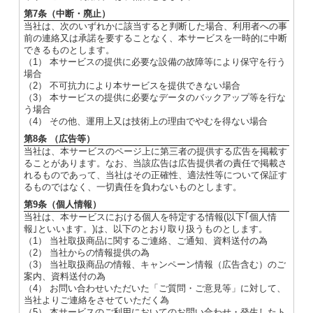
第7条（中断・廃止）
当社は、次のいずれかに該当すると判断した場合、利用者への事
前の連絡又は承諾を要することなく、本サービスを一時的に中断
できるものとします。
（1） 本サービスの提供に必要な設備の故障等により保守を行う
場合
（2） 不可抗力により本サービスを提供できない場合
（3） 本サービスの提供に必要なデータのバックアップ等を行な
う場合
（4） その他、運用上又は技術上の理由でやむを得ない場合
第8条 （広告等）
当社は、本サービスのページ上に第三者の提供する広告を掲載す
ることがあります。なお、当該広告は広告提供者の責任で掲載さ
れるものであって、当社はその正確性、適法性等について保証す
るものではなく、一切責任を負わないものとします。
第9条（個人情報）
当社は、本サービスにおける個人を特定する情報(以下｢個人情
報｣といいます。)は、以下のとおり取り扱うものとします。
（1） 当社取扱商品に関するご連絡、ご通知、資料送付の為
（2） 当社からの情報提供の為
（3） 当社取扱商品の情報、キャンペーン情報（広告含む）のご
案内、資料送付の為
（4） お問い合わせいただいた「ご質問・ご意見等」に対して、
当社よりご連絡をさせていただく為
（5） 本サービスのご利用においてのお問い合わせ・発生したト