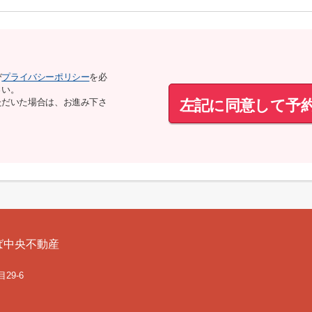
び
プライバシーポリシー
を必
さい。
左記に同意して予
ただいた場合は、お進み下さ
ば中央不動産
29-6