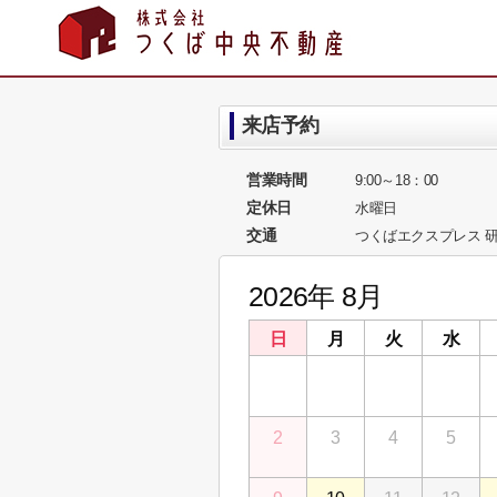
来店予約
営業時間
9:00～18：00
定休日
水曜日
交通
つくばエクスプレス 研
2026年 8月
日
月
火
水
26
27
28
29
2
3
4
5