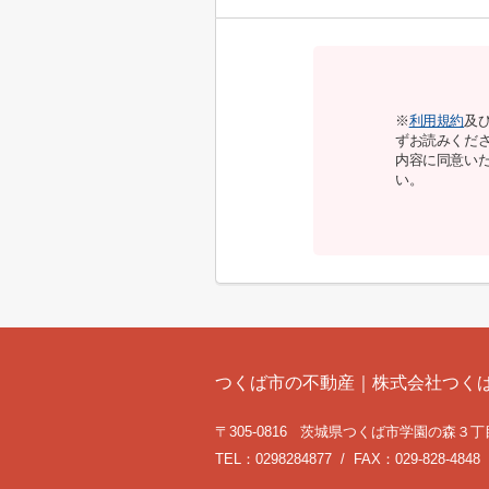
※
利用規約
及
ずお読みくだ
内容に同意い
い。
つくば市の不動産｜株式会社つく
〒305-0816 茨城県つくば市学園の森３丁目
TEL：0298284877 / FAX：029-828-4848