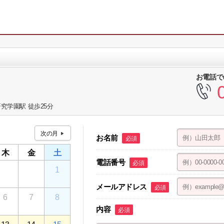
お電話で
究学園駅 徒歩25分
お名前
必須
木
金
土
電話番号
必須
30
31
1
メールアドレス
必須
6
7
8
内容
必須