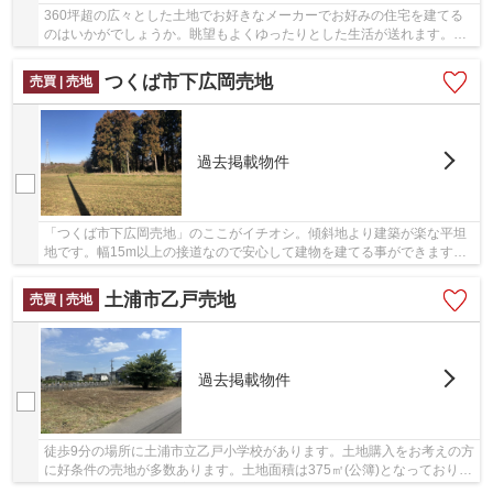
360坪超の広々とした土地でお好きなメーカーでお好みの住宅を建てる
のはいかがでしょうか。眺望もよくゆったりとした生活が送れます。区
域指定内なので、どなたでも建築が可能です。信...
つくば市下広岡売地
売買 | 売地
過去掲載物件
「つくば市下広岡売地」のここがイチオシ。傾斜地より建築が楽な平坦
地です。幅15m以上の接道なので安心して建物を建てる事ができます。
土地の購入をご検討されているなら、ニーズも高...
土浦市乙戸売地
売買 | 売地
過去掲載物件
徒歩9分の場所に土浦市立乙戸小学校があります。土地購入をお考えの方
に好条件の売地が多数あります。土地面積は375㎡(公簿)となっておりま
す。平坦地なので、擁壁・造成費用を削減で...