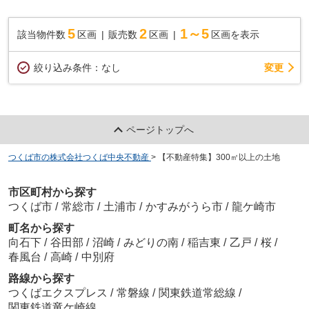
5
2
1～5
該当物件数
区画
販売数
区画
区画を表示
変更
絞り込み条件：
なし
ページトップへ
つくば市の株式会社つくば中央不動産
>
【不動産特集】300㎡以上の土地
市区町村から探す
つくば市
/
常総市
/
土浦市
/
かすみがうら市
/
龍ケ崎市
町名から探す
向石下
/
谷田部
/
沼崎
/
みどりの南
/
稲吉東
/
乙戸
/
桜
/
春風台
/
高崎
/
中別府
路線から探す
つくばエクスプレス
/
常磐線
/
関東鉄道常総線
/
関東鉄道竜ケ崎線