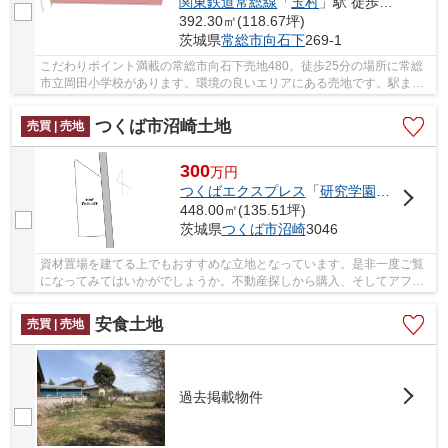
関東鉄道常総線
「
玉村
」駅 徒歩37分
392.30㎡(118.67坪)
茨城県
常総市
向石下
269-1
こだわりポイント満載の常総市向石下売地480。徒歩25分の場所に常総
市立岡田小学校があります。環境の良いエリアにある売地です。駅まで
徒歩13分の場所に立地しています。多くのお客様...
つくば市沼崎土地
売買 | 売地
300
万
円
つくばエクスプレス
「
研究学園
」駅 徒歩5
448.00㎡(135.51坪)
茨城県
つくば市
沼崎
3046
資材置場を建てる上でもおすすめな立地となっています。是非一度ご覧
になってみてはいかがでしょうか。不動産探しから購入、そしてアフタ
ーフォローまで当社が親切丁寧にサポートいた...
安食土地
売買 | 売地
過去掲載物件