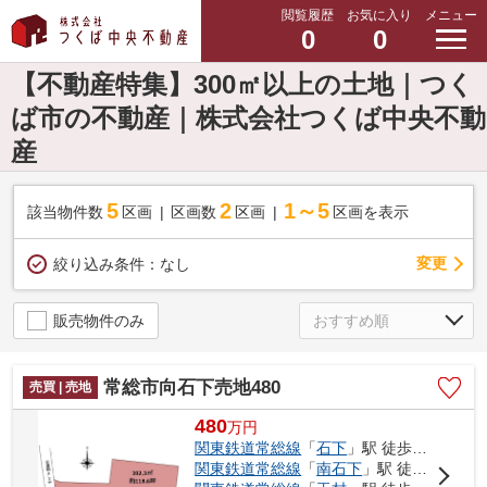
閲覧履歴
お気に入り
メニュー
0
0
【不動産特集】300㎡以上の土地｜つく
ば市の不動産｜株式会社つくば中央不動
産
5
2
1～5
該当物件数
区画
区画数
区画
区画を表示
変更
絞り込み条件：
なし
販売物件のみ
常総市向石下売地480
売買 | 売地
480
万
円
関東鉄道常総線
「
石下
」駅 徒歩13分
関東鉄道常総線
「
南石下
」駅 徒歩28分