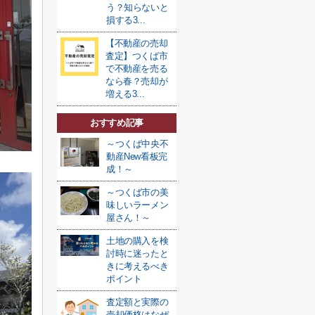
う？知らないと
損する3...
【不動産の売却
査定】つくば市
で不動産を売る
なら春？売却が
増える3...
おすすめ記事
～つくば中央不
動産New看板完
成！～
～つくば市の美
味しいラーメン
屋さん！～
土地の購入を検
討時に迷ったと
きに考えるべき
ポイント
査定額と実際の
売却価格はなぜ