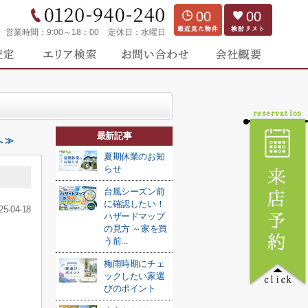
00
00
営業時間：
9:00～18：00
定休日：
水曜日
最新記事
 ≫
夏期休業のお知
らせ
台風シーズン前
に確認したい！
25-04-18
ハザードマップ
の見方 ～家を買
う前...
梅雨時期にチェ
ックしたい家選
びのポイント