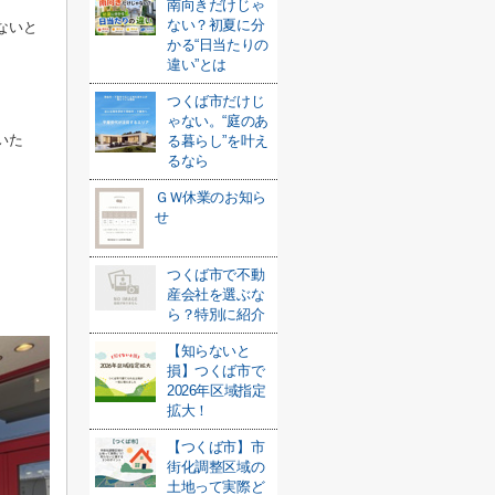
南向きだけじゃ
ない？初夏に分
ないと
かる“日当たりの
違い”とは
つくば市だけじ
ゃない。“庭のあ
いた
る暮らし”を叶え
るなら
ＧＷ休業のお知ら
せ
つくば市で不動
産会社を選ぶな
ら？特別に紹介
【知らないと
損】つくば市で
2026年区域指定
拡大！
【つくば市】市
街化調整区域の
土地って実際ど