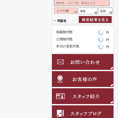
エリア| 駅
価格
面積
-
件該当
掲載物件数
件
公開物件数
件
本日の更新件数
件