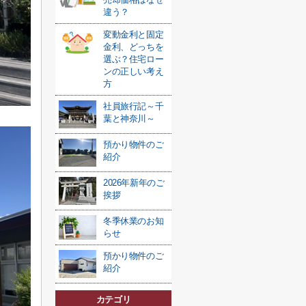
違う？
変動金利と固定
金利、どっちを
選ぶ？住宅ロー
ンの正しい考え
方
社員旅行記～千
葉と神奈川～
預かり物件のご
紹介
2026年新年のご
挨拶
冬季休業のお知
らせ
預かり物件のご
紹介
カテゴリ