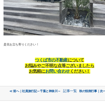
是非お立ち寄りください！
つくば市の不動産
について
お悩みやご不明な点等
ございましたら
お気軽に
お問い合わせ
くだ
さい！
記事一覧
≪ 前へ｜社員旅行記～千葉と神奈川～
秋の恒例行事｜次へ