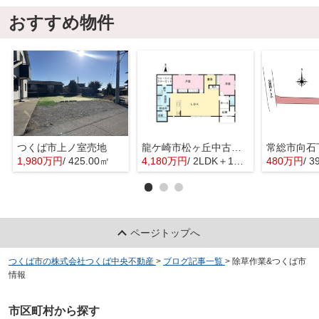
おすすめ物件
つくば市上ノ室売地
龍ケ崎市松ヶ丘中古戸建
常総市向石
1,980万円
/ 425.00㎡
4,180万円
/ 2LDK＋1S(納戸)
480万円
/ 3
ページトップへ
つくば市の株式会社つくば中央不動産
>
ブログ記事一覧
>
除草作業&つくば市
情報
市区町村から探す