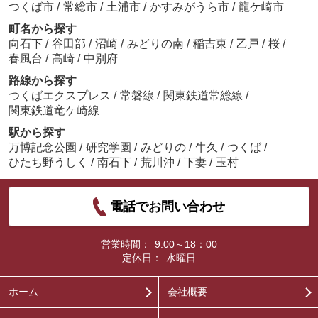
つくば市
/
常総市
/
土浦市
/
かすみがうら市
/
龍ケ崎市
町名から探す
向石下
/
谷田部
/
沼崎
/
みどりの南
/
稲吉東
/
乙戸
/
桜
/
春風台
/
高崎
/
中別府
路線から探す
つくばエクスプレス
/
常磐線
/
関東鉄道常総線
/
関東鉄道竜ケ崎線
駅から探す
万博記念公園
/
研究学園
/
みどりの
/
牛久
/
つくば
/
ひたち野うしく
/
南石下
/
荒川沖
/
下妻
/
玉村
電話でお問い合わせ
営業時間：
9:00～18：00
定休日：
水曜日
ホーム
会社概要