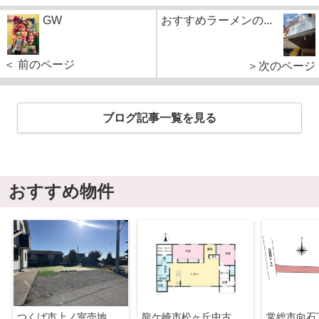
GW
おすすめラーメンの...
＜ 前のページ
＞次のページ
ブログ記事一覧を見る
おすすめ物件
つくば市上ノ室売地
龍ケ崎市松ヶ丘中古戸建
常総市向石