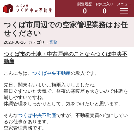
閲覧履歴
お気に入り
メニュー
0
0
つくば市周辺での空家管理業務はお任
せください
2023-06-16
カテゴリ：
業務
つくば市の土地・中古戸建のことならつくば中央不
動産
こんにちは、
つくば中央不動産
の坂入です。
先日、関東もいよいよ梅雨入りしましたね。
毎日ぐずついた天気で、昼夜の寒暖差も大きいので体調を
崩しやすいですね。
体調管理をしっかりとして、気をつけたいと思います。
そんな
つくば中央不動産
ですが、不動産売買の他にしてい
るお仕事があります。
空家管理業務です。