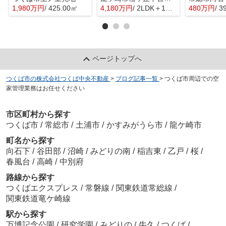
1,980万円
/ 425.00㎡
4,180万円
/ 2LDK＋1S(納戸)
480万円
/ 3
ページトップへ
つくば市の株式会社つくば中央不動産
>
ブログ記事一覧
>
つくば市周辺での空
家管理業務はお任せください
市区町村から探す
つくば市
/
常総市
/
土浦市
/
かすみがうら市
/
龍ケ崎市
町名から探す
向石下
/
谷田部
/
沼崎
/
みどりの南
/
稲吉東
/
乙戸
/
桜
/
春風台
/
高崎
/
中別府
路線から探す
つくばエクスプレス
/
常磐線
/
関東鉄道常総線
/
関東鉄道竜ケ崎線
駅から探す
万博記念公園
/
研究学園
/
みどりの
/
牛久
/
つくば
/