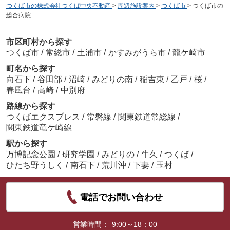
つくば市の株式会社つくば中央不動産
>
周辺施設案内
>
つくば市
>
つくば市の
総合病院
市区町村から探す
つくば市
/
常総市
/
土浦市
/
かすみがうら市
/
龍ケ崎市
町名から探す
向石下
/
谷田部
/
沼崎
/
みどりの南
/
稲吉東
/
乙戸
/
桜
/
春風台
/
高崎
/
中別府
路線から探す
つくばエクスプレス
/
常磐線
/
関東鉄道常総線
/
関東鉄道竜ケ崎線
駅から探す
万博記念公園
/
研究学園
/
みどりの
/
牛久
/
つくば
/
ひたち野うしく
/
南石下
/
荒川沖
/
下妻
/
玉村
電話でお問い合わせ
営業時間：
9:00～18：00