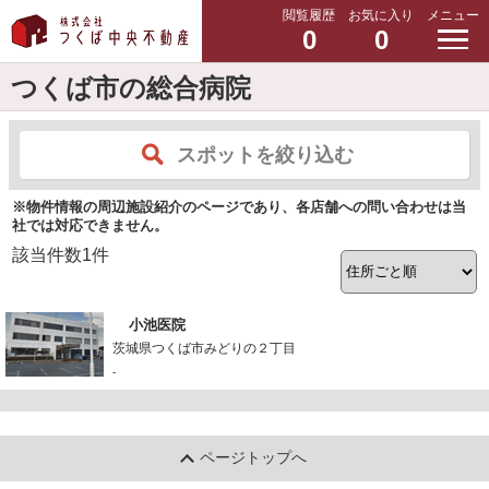
閲覧履歴
お気に入り
メニュー
0
0
つくば市の総合病院
スポットを絞り込む
※物件情報の周辺施設紹介のページであり、各店舗への問い合わせは当
社では対応できません。
該当件数
1
件
小池医院
茨城県つくば市みどりの２丁目
-
ページトップへ