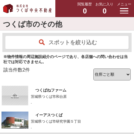
閲覧履歴
お気に入り
メニュー
0
0
つくば市のその他
スポットを絞り込む
※物件情報の周辺施設紹介のページであり、各店舗への問い合わせは当
社では対応できません。
該当件数
2
件
つくばねファーム
茨城県つくば市和台原
-
イーアスつくば
茨城県つくば市研究学園５丁目
-