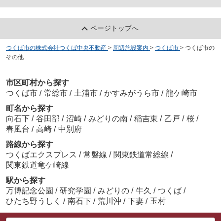
ページトップへ
つくば市の株式会社つくば中央不動産
>
周辺施設案内
>
つくば市
>
つくば市の
その他
市区町村から探す
つくば市
/
常総市
/
土浦市
/
かすみがうら市
/
龍ケ崎市
町名から探す
向石下
/
谷田部
/
沼崎
/
みどりの南
/
稲吉東
/
乙戸
/
桜
/
春風台
/
高崎
/
中別府
路線から探す
つくばエクスプレス
/
常磐線
/
関東鉄道常総線
/
関東鉄道竜ケ崎線
駅から探す
万博記念公園
/
研究学園
/
みどりの
/
牛久
/
つくば
/
ひたち野うしく
/
南石下
/
荒川沖
/
下妻
/
玉村