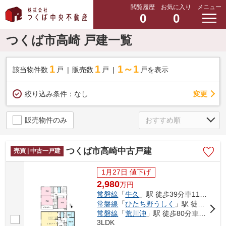
閲覧履歴
お気に入り
メニュー
0
0
つくば市高崎 戸建一覧
1
1
1～1
該当物件数
戸
販売数
戸
戸を表示
変更
絞り込み条件：
なし
販売物件のみ
つくば市高崎中古戸建
売買 | 中古一戸建
1月27日 値下げ
2,980
万
円
常磐線
「
牛久
」駅 徒歩39分車11分 3.1km
常磐線
「
ひたち野うしく
」駅 徒歩56分車11分 4.8km
常磐線
「
荒川沖
」駅 徒歩80分車18分 7.7km
3LDK