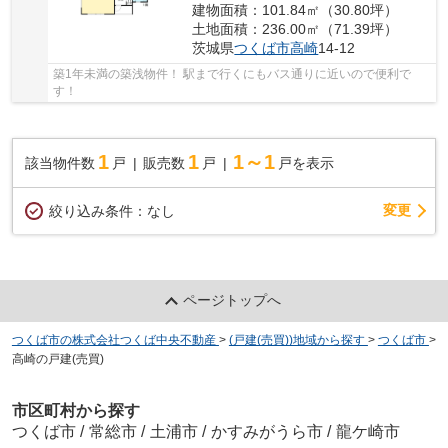
建物面積：101.84㎡（30.80坪）
土地面積：236.00㎡（71.39坪）
茨城県
つくば市
高崎
14-12
築1年未満の築浅物件！ 駅まで行くにもバス通りに近いので便利で
す！
1
1
1～1
該当物件数
戸
販売数
戸
戸を表示
変更
絞り込み条件：
なし
ページトップへ
つくば市の株式会社つくば中央不動産
>
(戸建(売買))地域から探す
>
つくば市
>
高崎の戸建(売買)
市区町村から探す
つくば市
/
常総市
/
土浦市
/
かすみがうら市
/
龍ケ崎市