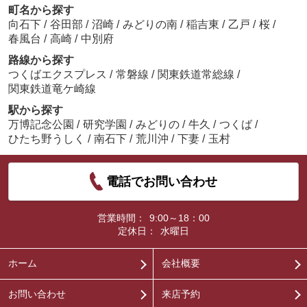
町名から探す
向石下
/
谷田部
/
沼崎
/
みどりの南
/
稲吉東
/
乙戸
/
桜
/
春風台
/
高崎
/
中別府
路線から探す
つくばエクスプレス
/
常磐線
/
関東鉄道常総線
/
関東鉄道竜ケ崎線
駅から探す
万博記念公園
/
研究学園
/
みどりの
/
牛久
/
つくば
/
ひたち野うしく
/
南石下
/
荒川沖
/
下妻
/
玉村
電話でお問い合わせ
営業時間：
9:00～18：00
定休日：
水曜日
ホーム
会社概要
お問い合わせ
来店予約