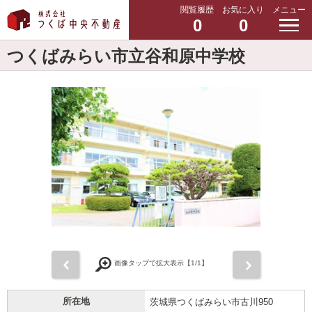
閲覧履歴
お気に入り
メニュー
0
0
つくばみらい市立谷和原中学校
前
次
画像タップで拡大表示【
1
/1】
所在地
茨城県つくばみらい市古川950