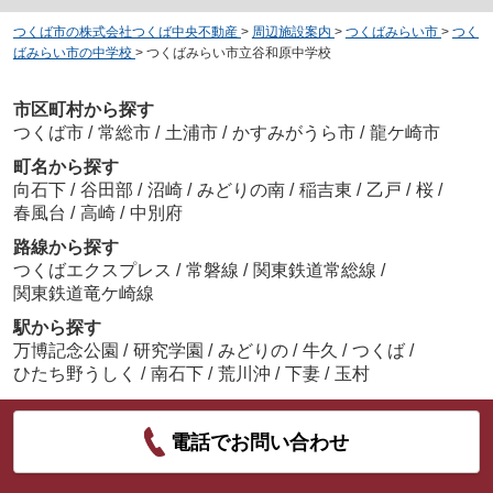
つくば市の株式会社つくば中央不動産
>
周辺施設案内
>
つくばみらい市
>
つく
ばみらい市の中学校
>
つくばみらい市立谷和原中学校
市区町村から探す
つくば市
/
常総市
/
土浦市
/
かすみがうら市
/
龍ケ崎市
町名から探す
向石下
/
谷田部
/
沼崎
/
みどりの南
/
稲吉東
/
乙戸
/
桜
/
春風台
/
高崎
/
中別府
路線から探す
つくばエクスプレス
/
常磐線
/
関東鉄道常総線
/
関東鉄道竜ケ崎線
駅から探す
万博記念公園
/
研究学園
/
みどりの
/
牛久
/
つくば
/
ひたち野うしく
/
南石下
/
荒川沖
/
下妻
/
玉村
電話でお問い合わせ