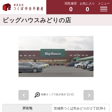
閲覧履歴
お気に入り
メニュー
0
0
ビッグハウスみどりの店
前
次
画像タップで拡大表示【
1
/1】
所在地
茨城県つくば市みどりの２丁目39-1