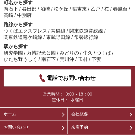
町名から探す
向石下
/
谷田部
/
沼崎
/
松ケ丘
/
稲吉東
/
乙戸
/
桜
/
春風台
/
高崎
/
中別府
路線から探す
つくばエクスプレス
/
常磐線
/
関東鉄道常総線
/
関東鉄道竜ケ崎線
/
東武野田線
/
常磐緩行線
駅から探す
研究学園
/
万博記念公園
/
みどりの
/
牛久
/
つくば
/
ひたち野うしく
/
南石下
/
荒川沖
/
玉村
/
下妻
電話でお問い合わせ
営業時間：
9:00～18：00
定休日：
水曜日
ホーム
会社概要
お問い合わせ
来店予約