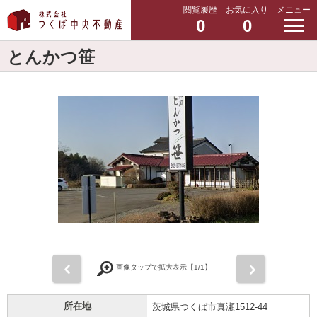
閲覧履歴
お気に入り
メニュー
0
0
とんかつ笹
前
次
画像タップで拡大表示【
1
/1】
所在地
茨城県つくば市真瀬1512-44