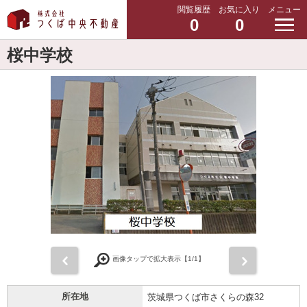
閲覧履歴
お気に入り
メニュー
0
0
桜中学校
前
次
画像タップで拡大表示【
1
/1】
所在地
茨城県つくば市さくらの森32