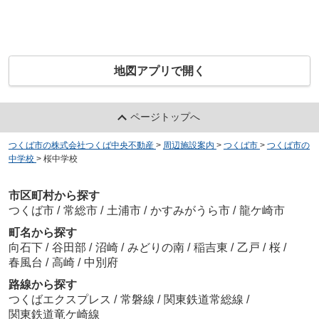
地図アプリで開く
ページトップへ
つくば市の株式会社つくば中央不動産
>
周辺施設案内
>
つくば市
>
つくば市の
中学校
>
桜中学校
市区町村から探す
つくば市
/
常総市
/
土浦市
/
かすみがうら市
/
龍ケ崎市
町名から探す
向石下
/
谷田部
/
沼崎
/
みどりの南
/
稲吉東
/
乙戸
/
桜
/
春風台
/
高崎
/
中別府
路線から探す
つくばエクスプレス
/
常磐線
/
関東鉄道常総線
/
関東鉄道竜ケ崎線