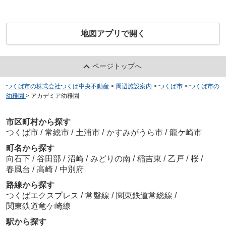
地図アプリで開く
ページトップへ
つくば市の株式会社つくば中央不動産
>
周辺施設案内
>
つくば市
>
つくば市の
幼稚園
>
アカデミア幼稚園
市区町村から探す
つくば市
/
常総市
/
土浦市
/
かすみがうら市
/
龍ケ崎市
町名から探す
向石下
/
谷田部
/
沼崎
/
みどりの南
/
稲吉東
/
乙戸
/
桜
/
春風台
/
高崎
/
中別府
路線から探す
つくばエクスプレス
/
常磐線
/
関東鉄道常総線
/
関東鉄道竜ケ崎線
駅から探す