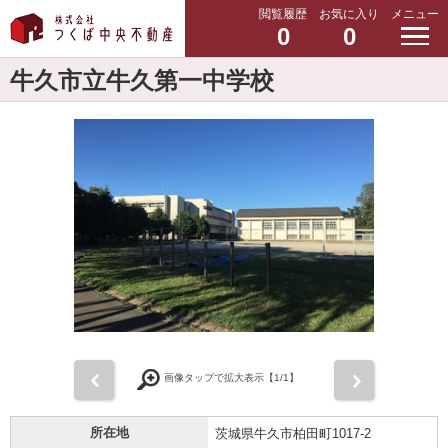
閲覧履歴
お気に入り
メニュー
0
0
牛久市立牛久第一中学校
前
次
画像タップで拡大表示【
1
/1】
所在地
茨城県牛久市柏田町1017-2