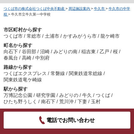
つくば市の株式会社つくば中央不動産
>
周辺施設案内
>
牛久市
>
牛久市の中学
校
>
牛久市立牛久第一中学校
市区町村から探す
つくば市
/
常総市
/
土浦市
/
かすみがうら市
/
龍ケ崎市
町名から探す
向石下
/
谷田部
/
沼崎
/
みどりの南
/
稲吉東
/
乙戸
/
桜
/
春風台
/
高崎
/
中別府
路線から探す
つくばエクスプレス
/
常磐線
/
関東鉄道常総線
/
関東鉄道竜ケ崎線
駅から探す
万博記念公園
/
研究学園
/
みどりの
/
牛久
/
つくば
/
ひたち野うしく
/
南石下
/
荒川沖
/
下妻
/
玉村
電話でお問い合わせ