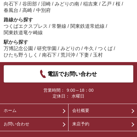
向石下
/
谷田部
/
沼崎
/
みどりの南
/
稲吉東
/
乙戸
/
桜
/
春風台
/
高崎
/
中別府
路線から探す
つくばエクスプレス
/
常磐線
/
関東鉄道常総線
/
関東鉄道竜ケ崎線
駅から探す
万博記念公園
/
研究学園
/
みどりの
/
牛久
/
つくば
/
ひたち野うしく
/
南石下
/
荒川沖
/
下妻
/
玉村
電話でお問い合わせ
営業時間：
9:00～18：00
定休日：
水曜日
ホーム
会社概要
お問い合わせ
来店予約