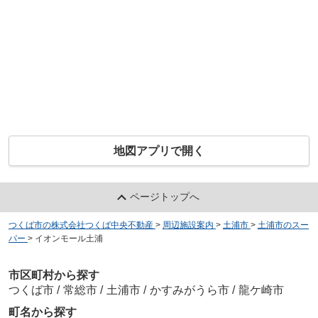
地図アプリで開く
ページトップへ
つくば市の株式会社つくば中央不動産
>
周辺施設案内
>
土浦市
>
土浦市のスー
パー
>
イオンモール土浦
市区町村から探す
つくば市
/
常総市
/
土浦市
/
かすみがうら市
/
龍ケ崎市
町名から探す