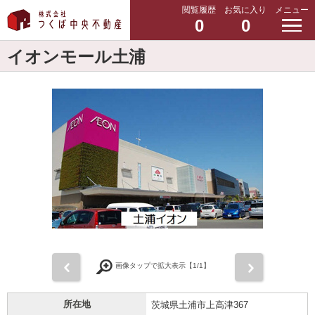
閲覧履歴
お気に入り
メニュー
0
0
イオンモール土浦
前
次
画像タップで拡大表示【
1
/1】
所在地
茨城県土浦市上高津367