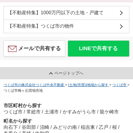
【不動産特集】1000万円以下の土地・戸建て
【不動産特集】つくば市の物件
メールで共有する
LINEで共有する
ページトップへ
つくば市の株式会社つくば中央不動産
>
(土地(売買))地域から探す
>
つくば市
>
つくば市梅ヶ丘団地売地
市区町村から探す
つくば市
/
常総市
/
土浦市
/
かすみがうら市
/
龍ケ崎市
町名から探す
向石下
/
谷田部
/
沼崎
/
みどりの南
/
稲吉東
/
乙戸
/
桜
/