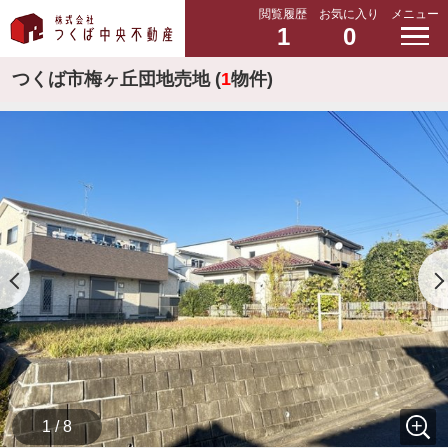
閲覧履歴
お気に入り
メニュー
1
0
つくば市梅ヶ丘団地売地 (
1
物件)
1 / 8