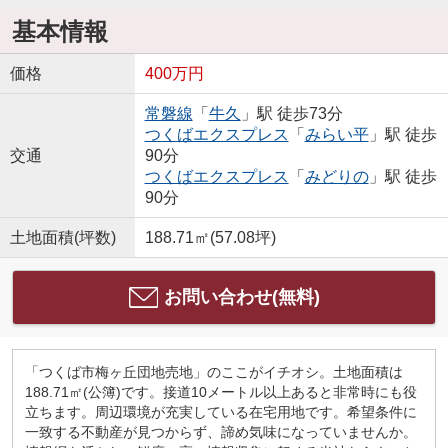
基本情報
価格
400万円
常磐線
「
牛久
」駅 徒歩73分
つくばエクスプレス
「
みらい平
」駅 徒歩
交通
90分
つくばエクスプレス
「
みどりの
」駅 徒歩
90分
土地面積(坪数)
188.71㎡(57.08坪)
お問い合わせ(無料)
「つくば市梅ヶ丘団地売地」のここがイチオシ。土地面積は
188.71㎡(公簿)です。接道10メートル以上あると非常時にも役
立ちます。周辺環境が充実している在宅用地です。希望条件に
一致する不動産が見つからず、諦め気味になっていませんか。