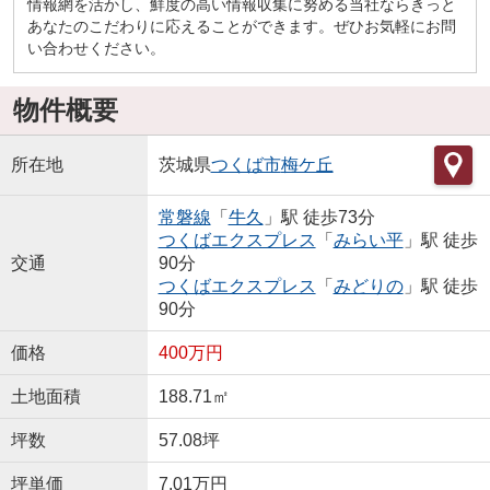
情報網を活かし、鮮度の高い情報収集に努める当社ならきっと
あなたのこだわりに応えることができます。ぜひお気軽にお問
い合わせください。
物件概要
所在地
茨城県
つくば市
梅ケ丘
常磐線
「
牛久
」駅 徒歩73分
つくばエクスプレス
「
みらい平
」駅 徒歩
交通
90分
つくばエクスプレス
「
みどりの
」駅 徒歩
90分
価格
400万円
土地面積
188.71㎡
坪数
57.08坪
坪単価
7.01万円