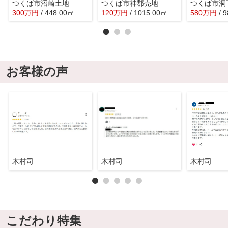
つくば市沼崎土地
つくば市神郡売地
つくば市洞
300
万
円
/ 448.00㎡
120
万
円
/ 1015.00㎡
580
万
円
/ 
お客様の声
木村司
木村司
木村司
こだわり特集