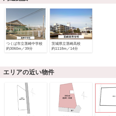
つくば市立茎崎中学校
茨城県立茎崎高校
約3060m／39分
約1118m／14分
エリアの近い物件