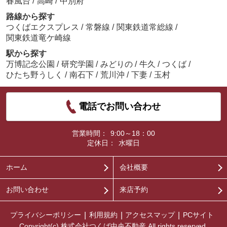
春風台
/
高崎
/
中別府
路線から探す
つくばエクスプレス
/
常磐線
/
関東鉄道常総線
/
関東鉄道竜ケ崎線
駅から探す
万博記念公園
/
研究学園
/
みどりの
/
牛久
/
つくば
/
ひたち野うしく
/
南石下
/
荒川沖
/
下妻
/
玉村
電話でお問い合わせ
営業時間：
9:00～18：00
定休日：
水曜日
ホーム
会社概要
お問い合わせ
来店予約
プライバシーポリシー
利用規約
アクセスマップ
PCサイト
Copyright(c) 株式会社つくば中央不動産 All rights reserved.