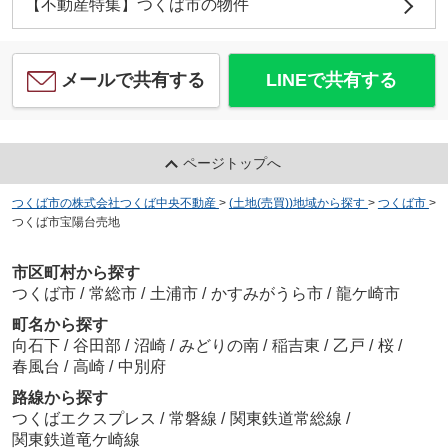
【不動産特集】つくば市の物件
メールで共有する
LINEで共有する
ページトップへ
つくば市の株式会社つくば中央不動産
>
(土地(売買))地域から探す
>
つくば市
>
つくば市宝陽台売地
市区町村から探す
つくば市
/
常総市
/
土浦市
/
かすみがうら市
/
龍ケ崎市
町名から探す
向石下
/
谷田部
/
沼崎
/
みどりの南
/
稲吉東
/
乙戸
/
桜
/
春風台
/
高崎
/
中別府
路線から探す
つくばエクスプレス
/
常磐線
/
関東鉄道常総線
/
関東鉄道竜ケ崎線