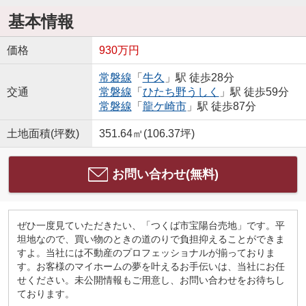
基本情報
価格
930万円
常磐線
「
牛久
」駅 徒歩28分
交通
常磐線
「
ひたち野うしく
」駅 徒歩59分
常磐線
「
龍ケ崎市
」駅 徒歩87分
土地面積(坪数)
351.64㎡(106.37坪)
お問い合わせ(無料)
ぜひ一度見ていただきたい、「つくば市宝陽台売地」です。平
坦地なので、買い物のときの道のりで負担抑えることができま
すよ。当社には不動産のプロフェッショナルが揃っておりま
す。お客様のマイホームの夢を叶えるお手伝いは、当社にお任
せください。未公開情報もご用意し、お問い合わせをお待ちし
ております。