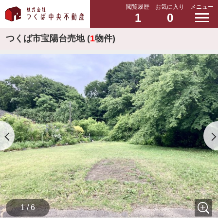
閲覧履歴
お気に入り
メニュー
1
0
つくば市宝陽台売地 (
1
物件)
1 / 6