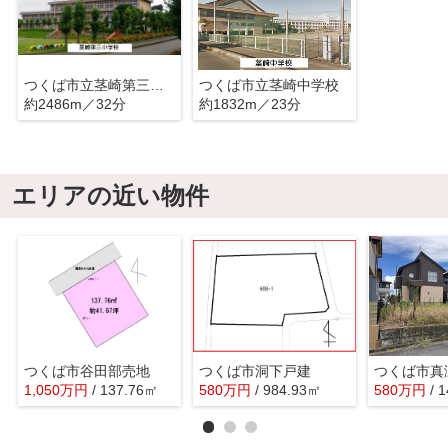
つくば市立茎崎第三小学校
つくば市立茎崎中学校
約2486m／32分
約1832m／23分
エリアの近い物件
つくば市谷田部売地
つくば市洞下戸建
つくば市真
1,050
万
円
/ 137.76㎡
580
万
円
/ 984.93㎡
580
万
円
/ 