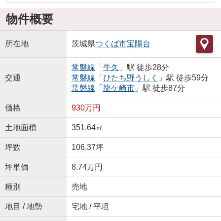
物件概要
所在地
茨城県
つくば市
宝陽台
常磐線
「
牛久
」駅 徒歩28分
交通
常磐線
「
ひたち野うしく
」駅 徒歩59分
常磐線
「
龍ケ崎市
」駅 徒歩87分
価格
930万円
土地面積
351.64㎡
坪数
106.37坪
坪単価
8.74万円
種別
売地
地目 / 地勢
宅地 / 平坦