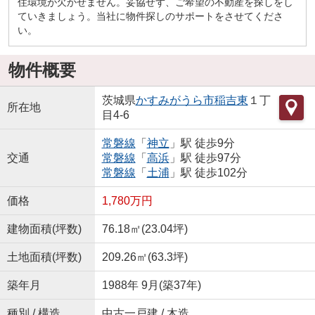
住環境が欠かせません。妥協せず、ご希望の不動産を探しをし
ていきましょう。当社に物件探しのサポートをさせてくださ
い。
物件概要
茨城県
かすみがうら市
稲吉東
１丁
所在地
目4-6
常磐線
「
神立
」駅 徒歩9分
交通
常磐線
「
高浜
」駅 徒歩97分
常磐線
「
土浦
」駅 徒歩102分
価格
1,780万円
建物面積(坪数)
76.18㎡(23.04坪)
土地面積(坪数)
209.26㎡(63.3坪)
築年月
1988年 9月(築37年)
種別 / 構造
中古一戸建 / 木造