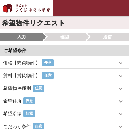
希望物件リクエスト
入力
確認
送信
ご希望条件
価格【売買物件】
任意
賃料【賃貸物件】
任意
希望物件種別
任意
希望住所
任意
希望沿線
任意
こだわり条件
任意